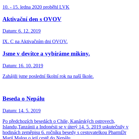
10. - 15. ledna 2020 proběhl LVK
Aktivační den s OVOV
Datum:
6. 12. 2019
IX. C na Aktivačním dni OVOV.
Jsme v devítce a vybíráme mikiny.
Datum:
16. 10. 2019
Zahájili jsme poslední školní rok na naší škole.
Beseda o Nepálu
Datum:
14. 5. 2019
Po předchozích besedách o Chile, Kanárských ostrovech,
Islandu,Tanzánii a Indonésii se v úterý 14. 5. 2019 uskutečnily v
hodinách zeměpisu 6. ročníku besedy s cestovatelkou PharmDr
Marií Malou o její cestě do Nepálu.