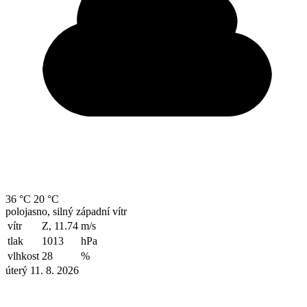
36 °C
20 °C
polojasno, silný západní vítr
vítr
Z, 11.74
m/s
tlak
1013
hPa
vlhkost
28
%
úterý 11. 8. 2026