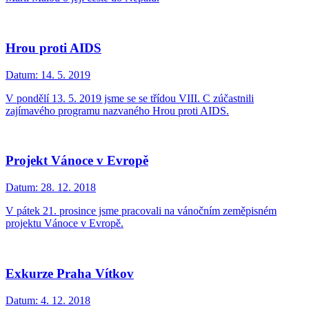
Hrou proti AIDS
Datum:
14. 5. 2019
V pondělí 13. 5. 2019 jsme se se třídou VIII. C zúčastnili
zajímavého programu nazvaného Hrou proti AIDS.
Projekt Vánoce v Evropě
Datum:
28. 12. 2018
V pátek 21. prosince jsme pracovali na vánočním zeměpisném
projektu Vánoce v Evropě.
Exkurze Praha Vítkov
Datum:
4. 12. 2018