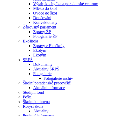
Výtah, kuchyňka a poradenské centrum
Mléko do škol
Ovoce do škol
Doučování
Konvektomaty
Žákovský parlament
Zprávy ŽP
Fotogalerie ŽP
Ekoškola
Zprávy z Ekoškoly
Ekotým
Ekotým
SRPŠ
Dokumenty
Aktuality SRPŠ
Fotogalerie
Fotogalerie archiv
Školní poradenské pracoviště
Aktuální informace
Studijní fond
Pošta
Školní knihovna
Rorýsí škola
Aktuality
Povinné informace