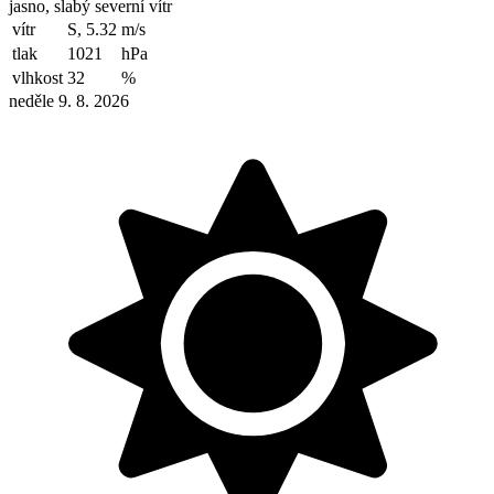
jasno, slabý severní vítr
vítr
S, 5.32
m/s
tlak
1021
hPa
vlhkost
32
%
neděle 9. 8. 2026