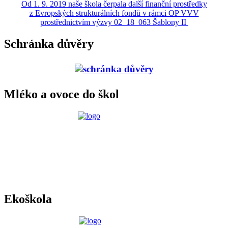
Od 1. 9. 2019 naše škola čerpala další finanční prostředky
z Evropských strukturálních fondů v rámci OP VVV
prostřednictvím výzvy 02_18_063 Šablony II
Schránka důvěry
Mléko a ovoce do škol
Ekoškola