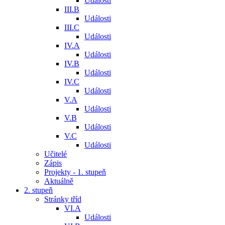
Události
III.B
Události
III.C
Události
IV.A
Události
IV.B
Události
IV.C
Události
V.A
Události
V.B
Události
V.C
Události
Učitelé
Zápis
Projekty - 1. stupeň
Aktuálně
2. stupeň
Stránky tříd
VI.A
Události