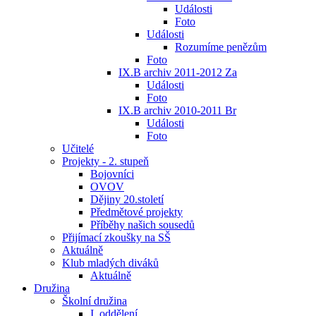
Události
Foto
Události
Rozumíme penězům
Foto
IX.B archiv 2011-2012 Za
Události
Foto
IX.B archiv 2010-2011 Br
Události
Foto
Učitelé
Projekty - 2. stupeň
Bojovníci
OVOV
Dějiny 20.století
Předmětové projekty
Příběhy našich sousedů
Přijímací zkoušky na SŠ
Aktuálně
Klub mladých diváků
Aktuálně
Družina
Školní družina
I. oddělení