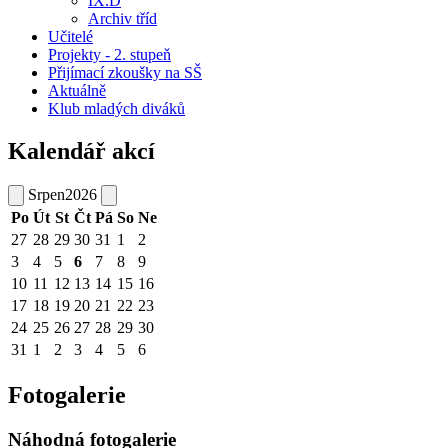
IX.D
Archiv tříd
Učitelé
Projekty - 2. stupeň
Přijímací zkoušky na SŠ
Aktuálně
Klub mladých diváků
Kalendář akcí
Srpen
2026
Po
Út
St
Čt
Pá
So
Ne
27
28
29
30
31
1
2
3
4
5
6
7
8
9
10
11
12
13
14
15
16
17
18
19
20
21
22
23
24
25
26
27
28
29
30
31
1
2
3
4
5
6
Fotogalerie
Náhodná fotogalerie