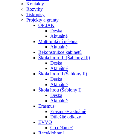
Kontakty
Rozvrhy
Tiskopisy
Projekty a granty
OP JAK
Deska
Aktuálně
Multifunkční učebna
Aktuálně
Rekonstrukce kabinetů
Škola hrou III (Šablony III)
Deska
Aktuálně
Škola hrou II (Šablony II)
Deska
Aktuálně
Škola hrou (Šablony I)
Deska
Aktuálně
Erasmus+
Erasmus+ aktuálně
Důležité odkazy
EVVO
Co děláme?
Recyklohraní