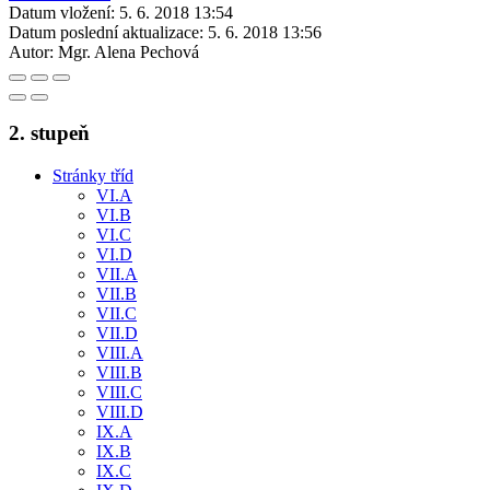
Datum vložení:
5. 6. 2018 13:54
Datum poslední aktualizace:
5. 6. 2018 13:56
Autor:
Mgr. Alena Pechová
2. stupeň
Stránky tříd
VI.A
VI.B
VI.C
VI.D
VII.A
VII.B
VII.C
VII.D
VIII.A
VIII.B
VIII.C
VIII.D
IX.A
IX.B
IX.C