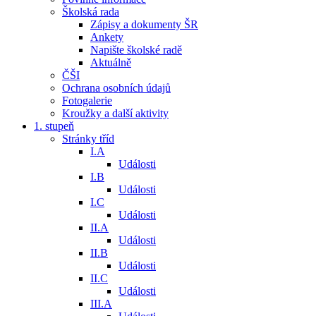
Školská rada
Zápisy a dokumenty ŠR
Ankety
Napište školské radě
Aktuálně
ČŠI
Ochrana osobních údajů
Fotogalerie
Kroužky a další aktivity
1. stupeň
Stránky tříd
I.A
Události
I.B
Události
I.C
Události
II.A
Události
II.B
Události
II.C
Události
III.A