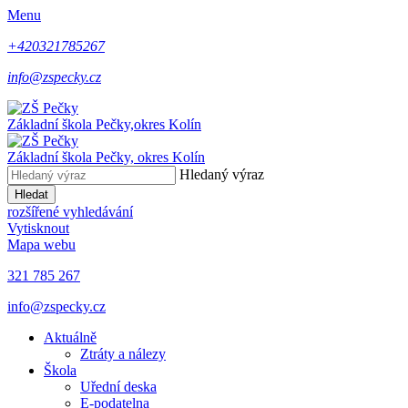
Menu
+420321785267
info@zspecky.cz
Základní škola Pečky,
okres Kolín
Základní škola Pečky,
okres Kolín
Hledaný výraz
Hledat
rozšířené vyhledávání
Vytisknout
Mapa webu
321 785 267
info@zspecky.cz
Aktuálně
Ztráty a nálezy
Škola
Uřední deska
E-podatelna