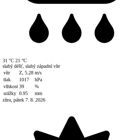
31 °C
21 °C
slabý déšť, slabý západní vítr
vítr
Z, 5.28
m/s
tlak
1017
hPa
vlhkost
39
%
srážky
0.95
mm
zítra, pátek 7. 8. 2026