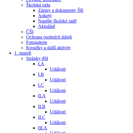
Školská rada
Zápisy a dokumenty ŠR
Ankety
Napište školské radě
Aktuálně
ČŠI
Ochrana osobních údajů
Fotogalerie
Kroužky a další aktivity
1. stupeň
Stránky tříd
I.A
Události
I.B
Události
I.C
Události
II.A
Události
II.B
Události
II.C
Události
III.A