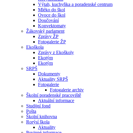
Výtah, kuchyňka a poradenské centrum
Mléko do škol
Ovoce do škol
Doučování
Konvektomaty
Žákovský parlament
Zprávy ŽP
Fotogalerie ŽP
Ekoškola
Zprávy z Ekoškoly
Ekotým
Ekotým
SRPŠ
Dokumenty
Aktuality SRPŠ
Fotogalerie
Fotogalerie archiv
Školní poradenské pracoviště
Aktuální informace
Studijní fond
Pošta
Školní knihovna
Rorýsí škola
Aktuality
Povinné informace