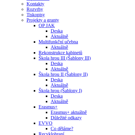
Kontakty
Rozvrhy
Tiskopisy
Projekty a granty
OP JAK
Deska
Aktuálně
Multifunkční učebna
Aktuálně
Rekonstrukce kabinetů
Škola hrou III (Šablony III)
Deska
Aktuálně
Škola hrou II (Šablony II)
Deska
Aktuálně
Škola hrou (Šablony I)
Deska
Aktuálně
Erasmus+
Erasmus+ aktuálně
Důležité odkazy
EVVO
Co děláme?
Recyklohraní