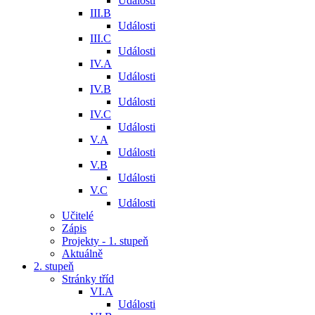
Události
III.B
Události
III.C
Události
IV.A
Události
IV.B
Události
IV.C
Události
V.A
Události
V.B
Události
V.C
Události
Učitelé
Zápis
Projekty - 1. stupeň
Aktuálně
2. stupeň
Stránky tříd
VI.A
Události