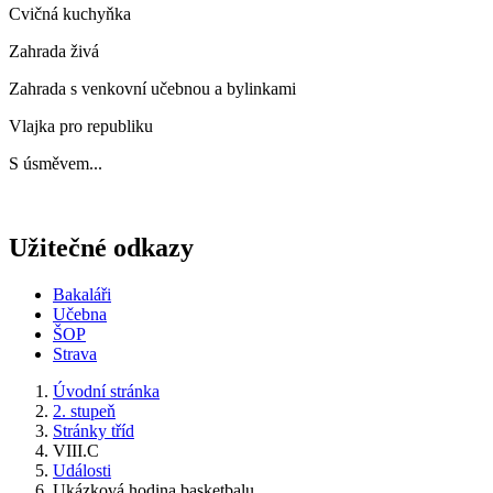
Cvičná kuchyňka
Zahrada živá
Zahrada s venkovní učebnou a bylinkami
Vlajka pro republiku
S úsměvem...
Užitečné odkazy
Bakaláři
Učebna
ŠOP
Strava
Úvodní stránka
2. stupeň
Stránky tříd
VIII.C
Události
Ukázková hodina basketbalu