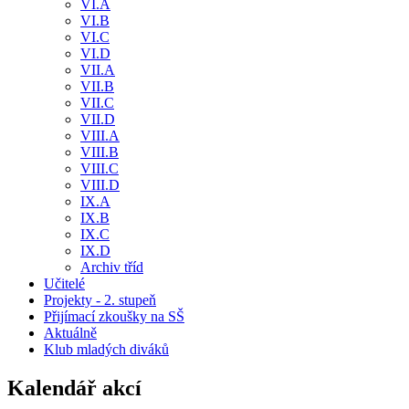
VI.A
VI.B
VI.C
VI.D
VII.A
VII.B
VII.C
VII.D
VIII.A
VIII.B
VIII.C
VIII.D
IX.A
IX.B
IX.C
IX.D
Archiv tříd
Učitelé
Projekty - 2. stupeň
Přijímací zkoušky na SŠ
Aktuálně
Klub mladých diváků
Kalendář akcí