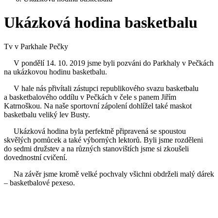
Ukázková hodina basketbalu
Tv v Parkhale Pečky
V pondělí 14. 10. 2019 jsme byli pozváni do Parkhaly v Pečkách
na ukázkovou hodinu basketbalu.
V hale nás přivítali zástupci republikového svazu basketbalu
a basketbalového oddílu v Pečkách v čele s panem Jiřím
Katrnoškou. Na naše sportovní zápolení dohlížel také maskot
basketbalu veliký lev Busty.
Ukázková hodina byla perfektně připravená se spoustou
skvělých pomůcek a také výborných lektorů. Byli jsme rozděleni
do sedmi družstev a na různých stanovištích jsme si zkoušeli
dovednostní cvičení.
Na závěr jsme kromě velké pochvaly všichni obdrželi malý dárek
– basketbalové pexeso.