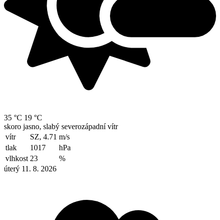
35 °C
19 °C
skoro jasno, slabý severozápadní vítr
vítr
SZ, 4.71
m/s
tlak
1017
hPa
vlhkost
23
%
úterý 11. 8. 2026