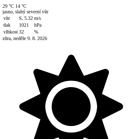
29 °C
14 °C
jasno, slabý severní vítr
vítr
S, 5.32
m/s
tlak
1021
hPa
vlhkost
32
%
zítra, neděle 9. 8. 2026