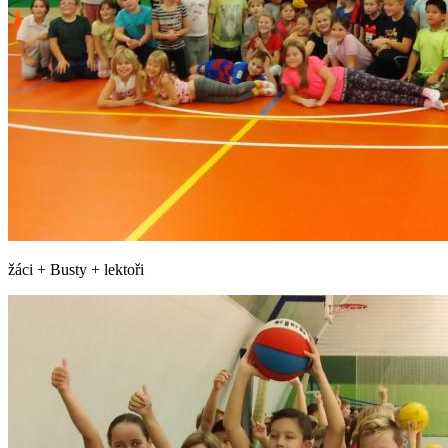
žáci + Busty + lektoři