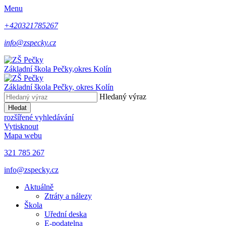
Menu
+420321785267
info@zspecky.cz
Základní škola Pečky,
okres Kolín
Základní škola Pečky,
okres Kolín
Hledaný výraz
Hledat
rozšířené vyhledávání
Vytisknout
Mapa webu
321 785 267
info@zspecky.cz
Aktuálně
Ztráty a nálezy
Škola
Uřední deska
E-podatelna