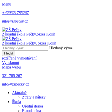
Menu
+420321785267
info@zspecky.cz
Základní škola Pečky,
okres Kolín
Základní škola Pečky,
okres Kolín
Hledaný výraz
Hledat
rozšířené vyhledávání
Vytisknout
Mapa webu
321 785 267
info@zspecky.cz
Aktuálně
Ztráty a nálezy
Škola
Uřední deska
E-podatelna