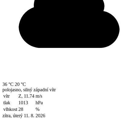
36 °C
20 °C
polojasno, silný západní vítr
vítr
Z, 11.74
m/s
tlak
1013
hPa
vlhkost
28
%
zítra, úterý 11. 8. 2026