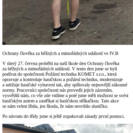
Ochrany člověka za běžných a mimořádných událostí ve IV.B
V úterý 27. června proběhl na naší škole den Ochrany člověka
za běžných a mimořádných událostí. V tento den jsme se byli
podívat do společnosti Požární technika KOMET s.r.o., která
opravuje a kontroluje hasičskou a požární techniku, modernizuje
a udržuje hasičské vybavení tak, aby splňovaly nejnovější zákonné
normy. Pracovníci společnosti nás provedli jejich zázemím,
vysvětlili nám, co vše zde vidíme a poté jsme měli možnost se svést
hasičským autem a zastříkat si hasičskou stříkačkou. Tato akce
se nám velmi líbila, jen škoda, že nám nesvítilo sluníčko.
Po návratu do třídy jsme si ještě zopakovali zásady první pomoci.