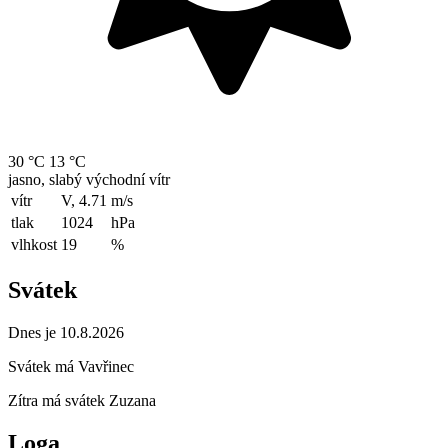
30 °C
13 °C
jasno, slabý východní vítr
vítr
V, 4.71
m/s
tlak
1024
hPa
vlhkost
19
%
Svátek
Dnes je 10.8.2026
Svátek má
Vavřinec
Zítra má svátek
Zuzana
Loga