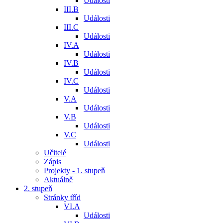
Události
III.B
Události
III.C
Události
IV.A
Události
IV.B
Události
IV.C
Události
V.A
Události
V.B
Události
V.C
Události
Učitelé
Zápis
Projekty - 1. stupeň
Aktuálně
2. stupeň
Stránky tříd
VI.A
Události