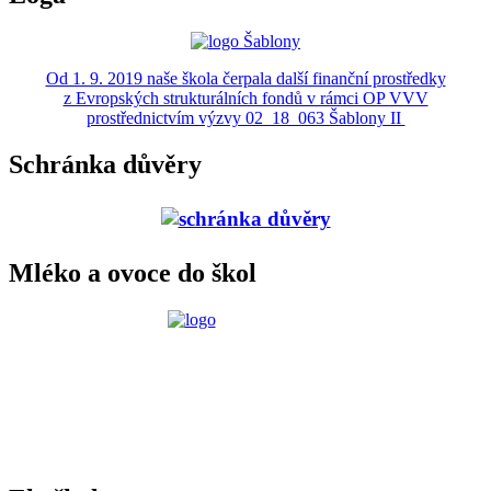
Od 1. 9. 2019 naše škola čerpala další finanční prostředky
z Evropských strukturálních fondů v rámci OP VVV
prostřednictvím výzvy 02_18_063 Šablony II
Schránka důvěry
Mléko a ovoce do škol