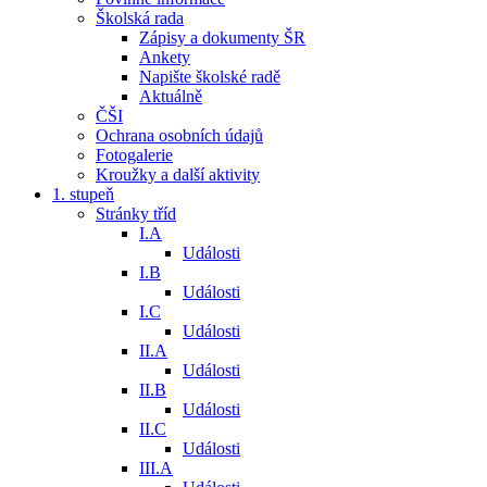
Školská rada
Zápisy a dokumenty ŠR
Ankety
Napište školské radě
Aktuálně
ČŠI
Ochrana osobních údajů
Fotogalerie
Kroužky a další aktivity
1. stupeň
Stránky tříd
I.A
Události
I.B
Události
I.C
Události
II.A
Události
II.B
Události
II.C
Události
III.A