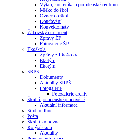
Výtah, kuchyňka a poradenské centrum
Mléko do škol
Ovoce do škol
Doučování
Konvektomaty
Žákovský parlament
Zprávy ŽP
Fotogalerie ŽP
Ekoškola
Zprávy z Ekoškoly
Ekotým
Ekotým
SRPŠ
Dokumenty
Aktuality SRPŠ
Fotogalerie
Fotogalerie archiv
Školní poradenské pracoviště
Aktuální informace
Studijní fond
Pošta
Školní knihovna
Rorýsí škola
Aktuality
Povinné informace