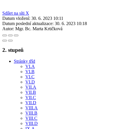
Sdílet na síti X
Datum vložení:
30. 6. 2023 10:11
Datum poslední aktualizace:
30. 6. 2023 10:18
Autor:
Mgr. Bc. Marta Krtičková
2. stupeň
Stránky tříd
VI.A
VI.B
VI.C
VI.D
VII.A
VII.B
VII.C
VII.D
VIII.A
VIII.B
VIII.C
VIII.D
IX.A