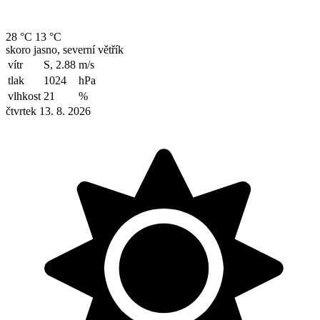
28 °C
13 °C
skoro jasno, severní větřík
vítr
S, 2.88
m/s
tlak
1024
hPa
vlhkost
21
%
čtvrtek 13. 8. 2026