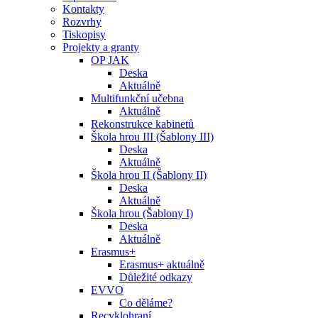
Kontakty
Rozvrhy
Tiskopisy
Projekty a granty
OP JAK
Deska
Aktuálně
Multifunkční učebna
Aktuálně
Rekonstrukce kabinetů
Škola hrou III (Šablony III)
Deska
Aktuálně
Škola hrou II (Šablony II)
Deska
Aktuálně
Škola hrou (Šablony I)
Deska
Aktuálně
Erasmus+
Erasmus+ aktuálně
Důležité odkazy
EVVO
Co děláme?
Recyklohraní