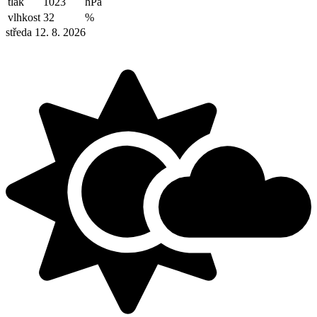
tlak
1023
hPa
vlhkost
32
%
středa 12. 8. 2026