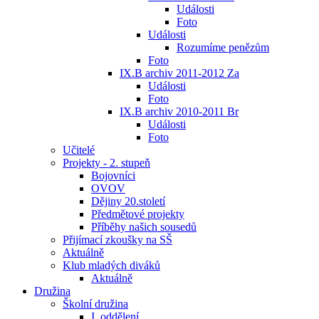
Události
Foto
Události
Rozumíme penězům
Foto
IX.B archiv 2011-2012 Za
Události
Foto
IX.B archiv 2010-2011 Br
Události
Foto
Učitelé
Projekty - 2. stupeň
Bojovníci
OVOV
Dějiny 20.století
Předmětové projekty
Příběhy našich sousedů
Přijímací zkoušky na SŠ
Aktuálně
Klub mladých diváků
Aktuálně
Družina
Školní družina
I. oddělení