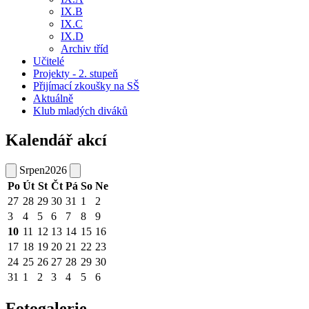
IX.B
IX.C
IX.D
Archiv tříd
Učitelé
Projekty - 2. stupeň
Přijímací zkoušky na SŠ
Aktuálně
Klub mladých diváků
Kalendář akcí
Srpen
2026
Po
Út
St
Čt
Pá
So
Ne
27
28
29
30
31
1
2
3
4
5
6
7
8
9
10
11
12
13
14
15
16
17
18
19
20
21
22
23
24
25
26
27
28
29
30
31
1
2
3
4
5
6
Fotogalerie