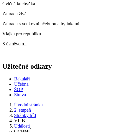
Cvičná kuchyňka
Zahrada živá
Zahrada s venkovní učebnou a bylinkami
Vlajka pro republiku
S úsměvem...
Užitečné odkazy
Bakaláři
Učebna
ŠOP
Strava
Úvodní stránka
2. stupeň
Stránky tříd
VII.B
Události
OČBMÚ