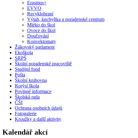
Erasmus+
EVVO
Recyklohraní
Výtah, kuchyňka a poradenské centrum
Mléko do škol
Ovoce do škol
Doučování
Konvektomaty
Žákovský parlament
Ekoškola
SRPŠ
Školní poradenské pracoviště
Studijní fond
Pošta
Školní knihovna
Rorýsí škola
Povinné informace
Školská rada
ČŠI
Ochrana osobních údajů
Fotogalerie
Kroužky a další aktivity
Kalendář akcí