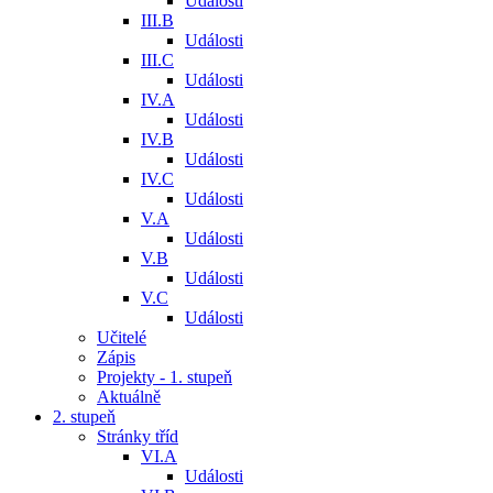
Události
III.B
Události
III.C
Události
IV.A
Události
IV.B
Události
IV.C
Události
V.A
Události
V.B
Události
V.C
Události
Učitelé
Zápis
Projekty - 1. stupeň
Aktuálně
2. stupeň
Stránky tříd
VI.A
Události