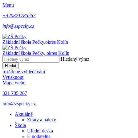
Menu
+420321785267
info@zspecky.cz
Základní škola Pečky,
okres Kolín
Základní škola Pečky,
okres Kolín
Hledaný výraz
Hledat
rozšířené vyhledávání
Vytisknout
Mapa webu
321 785 267
info@zspecky.cz
Aktuálně
Ztráty a nálezy
Škola
Uřední deska
E-podatelna