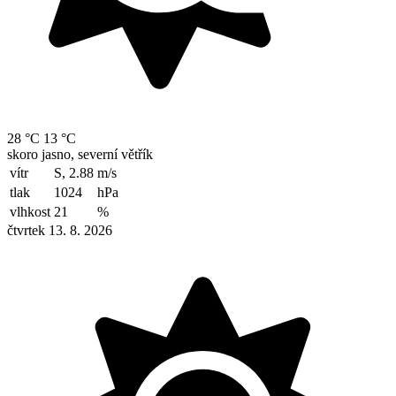
28 °C
13 °C
skoro jasno, severní větřík
vítr
S, 2.88
m/s
tlak
1024
hPa
vlhkost
21
%
čtvrtek 13. 8. 2026