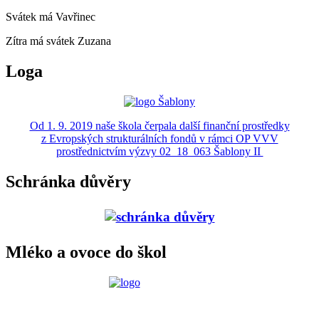
Svátek má
Vavřinec
Zítra má svátek
Zuzana
Loga
Od 1. 9. 2019 naše škola čerpala další finanční prostředky
z Evropských strukturálních fondů v rámci OP VVV
prostřednictvím výzvy 02_18_063 Šablony II
Schránka důvěry
Mléko a ovoce do škol