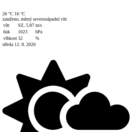
26 °C
16 °C
zataženo, mírný severozápadní vítr
vítr
SZ, 5.87
m/s
tlak
1023
hPa
vlhkost
32
%
středa 12. 8. 2026