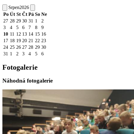
Srpen
2026
Po
Út
St
Čt
Pá
So
Ne
27
28
29
30
31
1
2
3
4
5
6
7
8
9
10
11
12
13
14
15
16
17
18
19
20
21
22
23
24
25
26
27
28
29
30
31
1
2
3
4
5
6
Fotogalerie
Náhodná fotogalerie