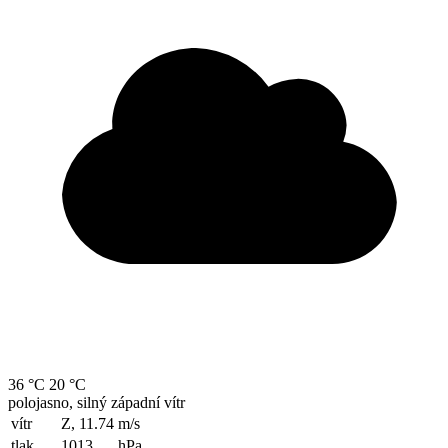
36 °C
20 °C
polojasno, silný západní vítr
vítr
Z, 11.74
m/s
tlak
1013
hPa