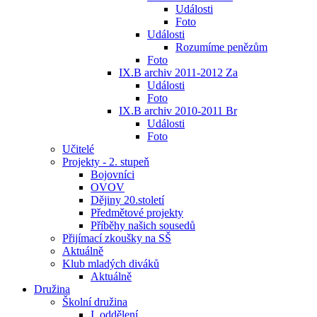
Události
Foto
Události
Rozumíme penězům
Foto
IX.B archiv 2011-2012 Za
Události
Foto
IX.B archiv 2010-2011 Br
Události
Foto
Učitelé
Projekty - 2. stupeň
Bojovníci
OVOV
Dějiny 20.století
Předmětové projekty
Příběhy našich sousedů
Přijímací zkoušky na SŠ
Aktuálně
Klub mladých diváků
Aktuálně
Družina
Školní družina
I. oddělení