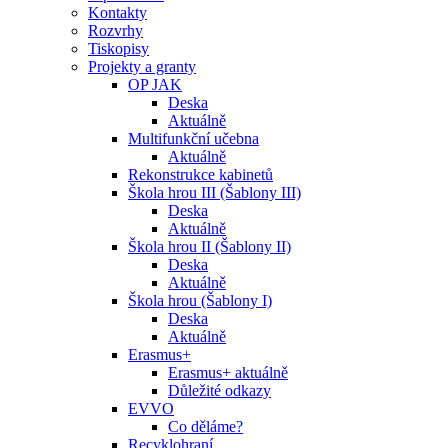
Kontakty
Rozvrhy
Tiskopisy
Projekty a granty
OP JAK
Deska
Aktuálně
Multifunkční učebna
Aktuálně
Rekonstrukce kabinetů
Škola hrou III (Šablony III)
Deska
Aktuálně
Škola hrou II (Šablony II)
Deska
Aktuálně
Škola hrou (Šablony I)
Deska
Aktuálně
Erasmus+
Erasmus+ aktuálně
Důležité odkazy
EVVO
Co děláme?
Recyklohraní