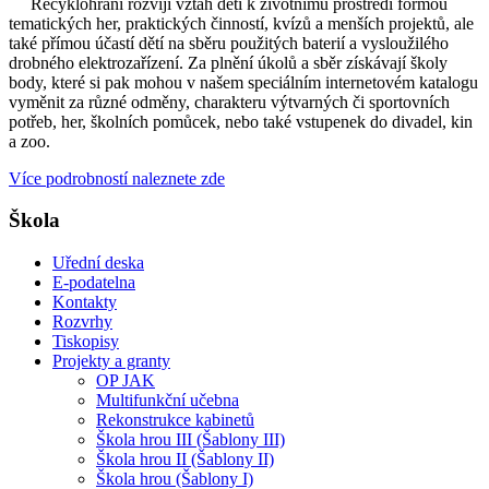
Recyklohraní rozvíjí vztah dětí k životnímu prostředí formou
tematických her, praktických činností, kvízů a menších projektů, ale
také přímou účastí dětí na sběru použitých baterií a vysloužilého
drobného elektrozařízení. Za plnění úkolů a sběr získávají školy
body, které si pak mohou v našem speciálním internetovém katalogu
vyměnit za různé odměny, charakteru výtvarných či sportovních
potřeb, her, školních pomůcek, nebo také vstupenek do divadel, kin
a zoo.
Více podrobností naleznete zde
Škola
Uřední deska
E-podatelna
Kontakty
Rozvrhy
Tiskopisy
Projekty a granty
OP JAK
Multifunkční učebna
Rekonstrukce kabinetů
Škola hrou III (Šablony III)
Škola hrou II (Šablony II)
Škola hrou (Šablony I)