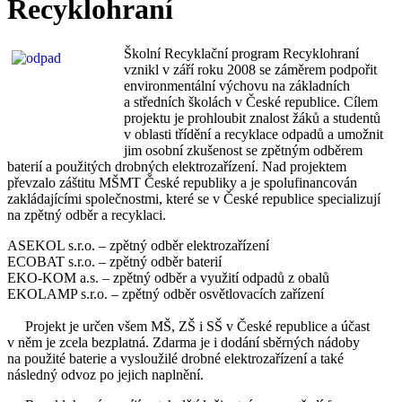
Recyklohraní
Školní Recyklační program Recyklohraní
vznikl v září roku 2008 se záměrem podpořit
environmentální výchovu na základních
a středních školách v České republice. Cílem
projektu je prohloubit znalost žáků a studentů
v oblasti třídění a recyklace odpadů a umožnit
jim osobní zkušenost se zpětným odběrem
baterií a použitých drobných elektrozařízení. Nad projektem
převzalo záštitu MŠMT České republiky a je spolufinancován
zakládajícími společnostmi, které se v České republice specializují
na zpětný odběr a recyklaci.
ASEKOL s.r.o. – zpětný odběr elektrozařízení
ECOBAT s.r.o. – zpětný odběr baterií
EKO-KOM a.s. – zpětný odběr a využití odpadů z obalů
EKOLAMP s.r.o. – zpětný odběr osvětlovacích zařízení
Projekt je určen všem MŠ, ZŠ i SŠ v České republice a účast
v něm je zcela bezplatná. Zdarma je i dodání sběrných nádoby
na použité baterie a vysloužilé drobné elektrozařízení a také
následný odvoz po jejich naplnění.