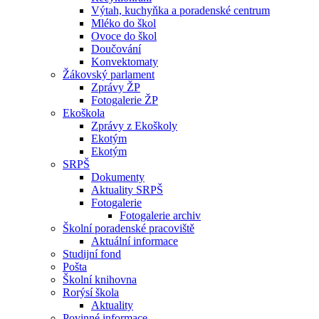
Výtah, kuchyňka a poradenské centrum
Mléko do škol
Ovoce do škol
Doučování
Konvektomaty
Žákovský parlament
Zprávy ŽP
Fotogalerie ŽP
Ekoškola
Zprávy z Ekoškoly
Ekotým
Ekotým
SRPŠ
Dokumenty
Aktuality SRPŠ
Fotogalerie
Fotogalerie archiv
Školní poradenské pracoviště
Aktuální informace
Studijní fond
Pošta
Školní knihovna
Rorýsí škola
Aktuality
Povinné informace