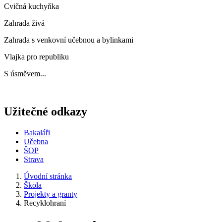
Cvičná kuchyňka
Zahrada živá
Zahrada s venkovní učebnou a bylinkami
Vlajka pro republiku
S úsměvem...
Užitečné odkazy
Bakaláři
Učebna
ŠOP
Strava
Úvodní stránka
Škola
Projekty a granty
Recyklohraní