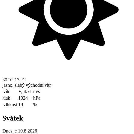
30 °C
13 °C
jasno, slabý východní vítr
vítr
V, 4.71
m/s
tlak
1024
hPa
vlhkost
19
%
Svátek
Dnes je 10.8.2026