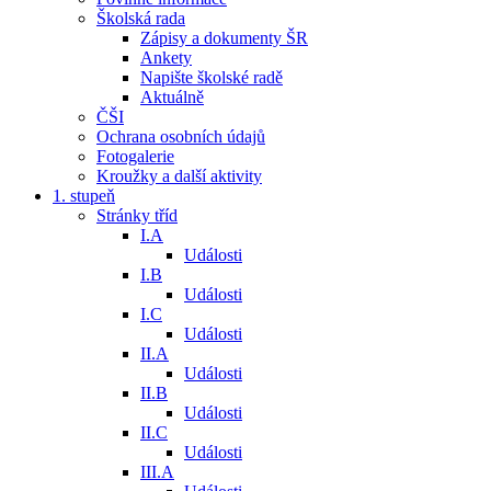
Školská rada
Zápisy a dokumenty ŠR
Ankety
Napište školské radě
Aktuálně
ČŠI
Ochrana osobních údajů
Fotogalerie
Kroužky a další aktivity
1. stupeň
Stránky tříd
I.A
Události
I.B
Události
I.C
Události
II.A
Události
II.B
Události
II.C
Události
III.A