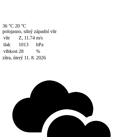
36 °C
20 °C
polojasno, silný západní vítr
vítr
Z, 11.74
m/s
tlak
1013
hPa
vlhkost
28
%
zítra, úterý 11. 8. 2026