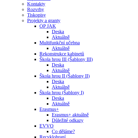
Kontakty
Rozvrhy
Tiskopisy
Projekty a granty
OP JAK
Deska
Aktuálně
Multifunkční učebna
Aktuálně
Rekonstrukce kabinetů
Škola hrou III (Šablony III)
Deska
Aktuálně
Škola hrou II (Šablony II)
Deska
Aktuálně
Škola hrou (Šablony I)
Deska
Aktuálně
Erasmus+
Erasmus+ aktuálně
Důležité odkazy
EVVO
Co děláme?
Recyklohraní