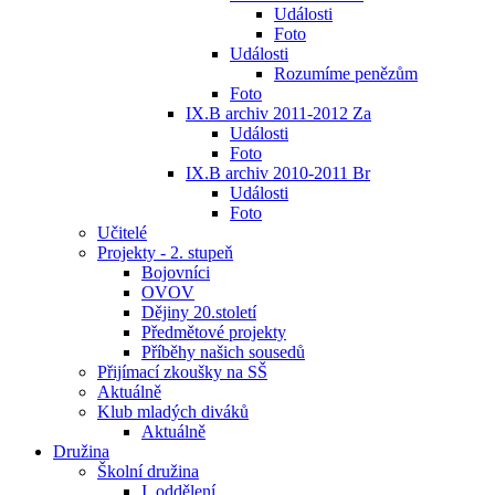
Události
Foto
Události
Rozumíme penězům
Foto
IX.B archiv 2011-2012 Za
Události
Foto
IX.B archiv 2010-2011 Br
Události
Foto
Učitelé
Projekty - 2. stupeň
Bojovníci
OVOV
Dějiny 20.století
Předmětové projekty
Příběhy našich sousedů
Přijímací zkoušky na SŠ
Aktuálně
Klub mladých diváků
Aktuálně
Družina
Školní družina
I. oddělení