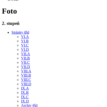
Foto
2. stupeň
Stránky tříd
VI.A
VI.B
VI.C
VI.D
VII.A
VII.B
VII.C
VII.D
VIII.A
VIII.B
VIII.C
VIII.D
IX.A
IX.B
IX.C
IX.D
Archiv tříd