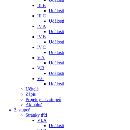
Události
III.B
Události
III.C
Události
IV.A
Události
IV.B
Události
IV.C
Události
V.A
Události
V.B
Události
V.C
Události
Učitelé
Zápis
Projekty - 1. stupeň
Aktuálně
2. stupeň
Stránky tříd
VI.A
Události