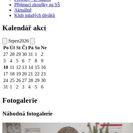
Přijímací zkoušky na SŠ
Aktuálně
Klub mladých diváků
Kalendář akcí
Srpen
2026
Po
Út
St
Čt
Pá
So
Ne
27
28
29
30
31
1
2
3
4
5
6
7
8
9
10
11
12
13
14
15
16
17
18
19
20
21
22
23
24
25
26
27
28
29
30
31
1
2
3
4
5
6
Fotogalerie
Náhodná fotogalerie