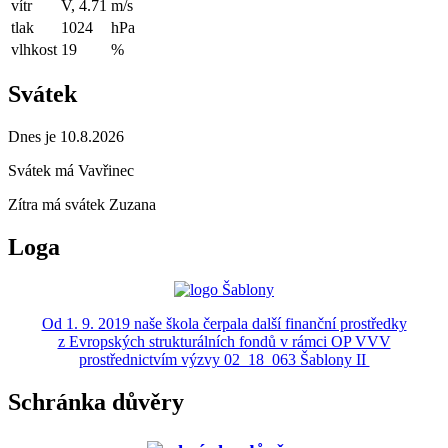
vítr
V, 4.71
m/s
tlak
1024
hPa
vlhkost
19
%
Svátek
Dnes je 10.8.2026
Svátek má
Vavřinec
Zítra má svátek
Zuzana
Loga
Od 1. 9. 2019 naše škola čerpala další finanční prostředky
z Evropských strukturálních fondů v rámci OP VVV
prostřednictvím výzvy 02_18_063 Šablony II
Schránka důvěry