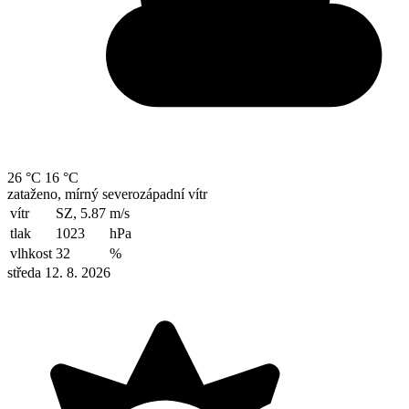
26 °C
16 °C
zataženo, mírný severozápadní vítr
vítr
SZ, 5.87
m/s
tlak
1023
hPa
vlhkost
32
%
středa 12. 8. 2026