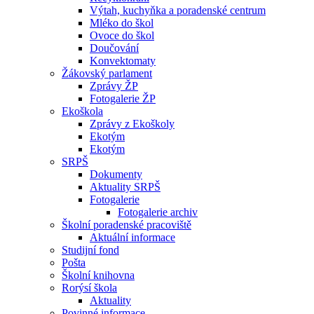
Výtah, kuchyňka a poradenské centrum
Mléko do škol
Ovoce do škol
Doučování
Konvektomaty
Žákovský parlament
Zprávy ŽP
Fotogalerie ŽP
Ekoškola
Zprávy z Ekoškoly
Ekotým
Ekotým
SRPŠ
Dokumenty
Aktuality SRPŠ
Fotogalerie
Fotogalerie archiv
Školní poradenské pracoviště
Aktuální informace
Studijní fond
Pošta
Školní knihovna
Rorýsí škola
Aktuality
Povinné informace