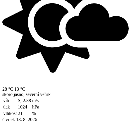
28 °C
13 °C
skoro jasno, severní větřík
vítr
S, 2.88
m/s
tlak
1024
hPa
vlhkost
21
%
čtvrtek 13. 8. 2026