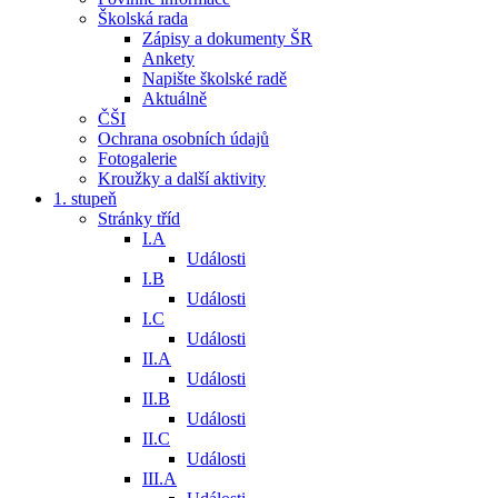
Školská rada
Zápisy a dokumenty ŠR
Ankety
Napište školské radě
Aktuálně
ČŠI
Ochrana osobních údajů
Fotogalerie
Kroužky a další aktivity
1. stupeň
Stránky tříd
I.A
Události
I.B
Události
I.C
Události
II.A
Události
II.B
Události
II.C
Události
III.A