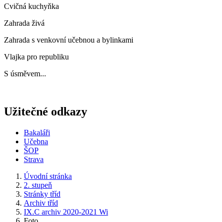
Cvičná kuchyňka
Zahrada živá
Zahrada s venkovní učebnou a bylinkami
Vlajka pro republiku
S úsměvem...
Užitečné odkazy
Bakaláři
Učebna
ŠOP
Strava
Úvodní stránka
2. stupeň
Stránky tříd
Archiv tříd
IX.C archiv 2020-2021 Wi
Foto