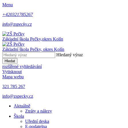
Menu
+420321785267
info@zspecky.cz
Základní škola Pečky,
okres Kolín
Základní škola Pečky,
okres Kolín
Hledaný výraz
Hledat
rozšířené vyhledávání
Vytisknout
Mapa webu
321 785 267
info@zspecky.cz
Aktuálně
Ztráty a nálezy
Škola
Uřední deska
E-podatelna