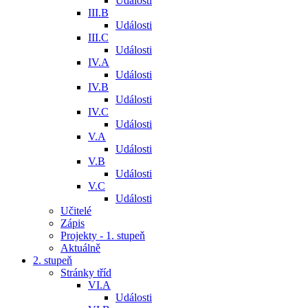
Události
III.B
Události
III.C
Události
IV.A
Události
IV.B
Události
IV.C
Události
V.A
Události
V.B
Události
V.C
Události
Učitelé
Zápis
Projekty - 1. stupeň
Aktuálně
2. stupeň
Stránky tříd
VI.A
Události