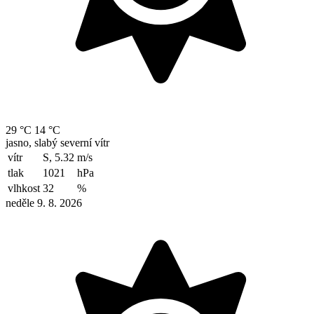
29 °C
14 °C
jasno, slabý severní vítr
vítr
S, 5.32
m/s
tlak
1021
hPa
vlhkost
32
%
neděle 9. 8. 2026