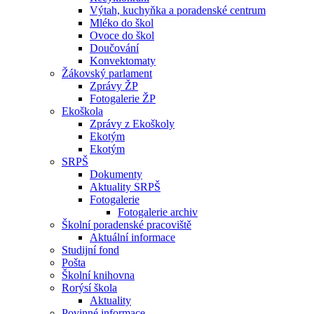
Výtah, kuchyňka a poradenské centrum
Mléko do škol
Ovoce do škol
Doučování
Konvektomaty
Žákovský parlament
Zprávy ŽP
Fotogalerie ŽP
Ekoškola
Zprávy z Ekoškoly
Ekotým
Ekotým
SRPŠ
Dokumenty
Aktuality SRPŠ
Fotogalerie
Fotogalerie archiv
Školní poradenské pracoviště
Aktuální informace
Studijní fond
Pošta
Školní knihovna
Rorýsí škola
Aktuality
Povinné informace