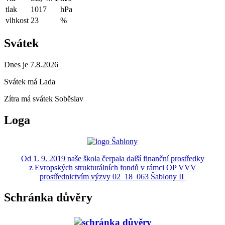
tlak
1017
hPa
vlhkost
23
%
Svátek
Dnes je 7.8.2026
Svátek má
Lada
Zítra má svátek
Soběslav
Loga
Od 1. 9. 2019 naše škola čerpala další finanční prostředky
z Evropských strukturálních fondů v rámci OP VVV
prostřednictvím výzvy 02_18_063 Šablony II
Schránka důvěry