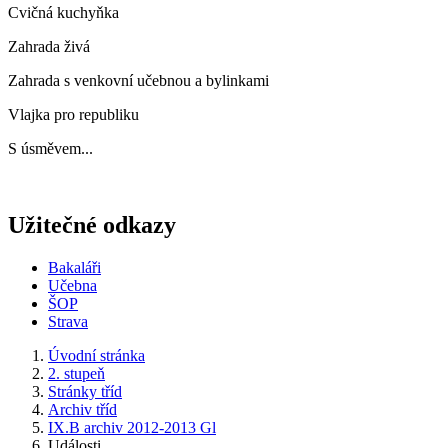
Cvičná kuchyňka
Zahrada živá
Zahrada s venkovní učebnou a bylinkami
Vlajka pro republiku
S úsměvem...
Užitečné odkazy
Bakaláři
Učebna
ŠOP
Strava
Úvodní stránka
2. stupeň
Stránky tříd
Archiv tříd
IX.B archiv 2012-2013 Gl
Události