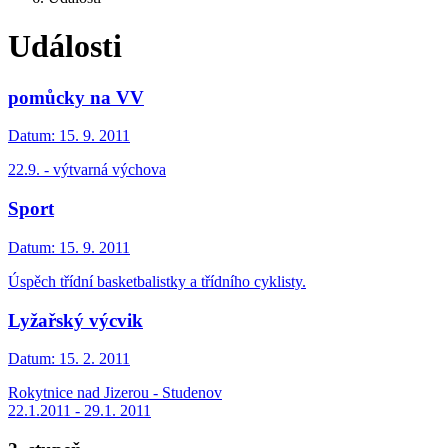
Události
pomůcky na VV
Datum:
15. 9. 2011
22.9. - výtvarná výchova
Sport
Datum:
15. 9. 2011
Úspěch třídní basketbalistky a třídního cyklisty.
Lyžařský výcvik
Datum:
15. 2. 2011
Rokytnice nad Jizerou - Studenov
22.1.2011 - 29.1. 2011