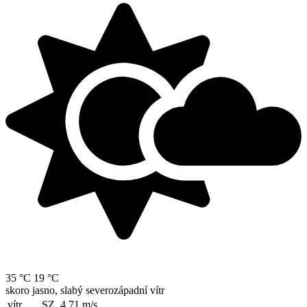
35 °C
19 °C
skoro jasno, slabý severozápadní vítr
vítr
SZ, 4.71
m/s