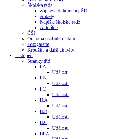
Školská rada
Zápisy a dokumenty ŠR
Ankety
Napište školské radě
Aktuálně
ČŠI
Ochrana osobních údajů
Fotogalerie
Kroužky a další aktivity
1. stupeň
Stránky tříd
I.A
Události
I.B
Události
I.C
Události
II.A
Události
II.B
Události
II.C
Události
III.A