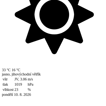
33 °C
16 °C
jasno, jihovýchodní větřík
vítr
JV, 3.06
m/s
tlak
1019
hPa
vlhkost
23
%
pondělí 10. 8. 2026