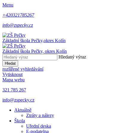
Menu
+420321785267
info@zspecky.cz
Základní škola Pečky,
okres Kolín
Základní škola Pečky,
okres Kolín
Hledaný výraz
Hledat
rozšířené vyhledávání
Vytisknout
Mapa webu
321 785 267
info@zspecky.cz
Aktuálně
Ztráty a nálezy
Škola
Uřední deska
E-podatelna