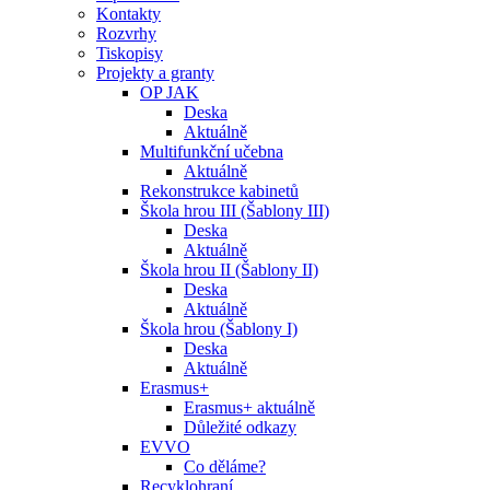
Kontakty
Rozvrhy
Tiskopisy
Projekty a granty
OP JAK
Deska
Aktuálně
Multifunkční učebna
Aktuálně
Rekonstrukce kabinetů
Škola hrou III (Šablony III)
Deska
Aktuálně
Škola hrou II (Šablony II)
Deska
Aktuálně
Škola hrou (Šablony I)
Deska
Aktuálně
Erasmus+
Erasmus+ aktuálně
Důležité odkazy
EVVO
Co děláme?
Recyklohraní