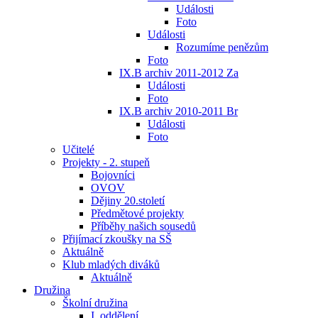
Události
Foto
Události
Rozumíme penězům
Foto
IX.B archiv 2011-2012 Za
Události
Foto
IX.B archiv 2010-2011 Br
Události
Foto
Učitelé
Projekty - 2. stupeň
Bojovníci
OVOV
Dějiny 20.století
Předmětové projekty
Příběhy našich sousedů
Přijímací zkoušky na SŠ
Aktuálně
Klub mladých diváků
Aktuálně
Družina
Školní družina
I. oddělení