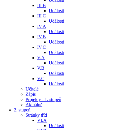
Události
III.B
Události
III.C
Události
IV.A
Události
IV.B
Události
IV.C
Události
V.A
Události
V.B
Události
V.C
Události
Učitelé
Zápis
Projekty - 1. stupeň
Aktuálně
2. stupeň
Stránky tříd
VI.A
Události