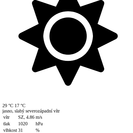
29 °C
17 °C
jasno, slabý severozápadní vítr
vítr
SZ, 4.86
m/s
tlak
1020
hPa
vlhkost
31
%