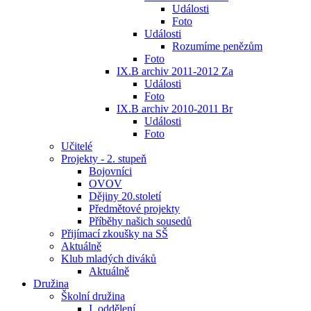
Události
Foto
Události
Rozumíme penězům
Foto
IX.B archiv 2011-2012 Za
Události
Foto
IX.B archiv 2010-2011 Br
Události
Foto
Učitelé
Projekty - 2. stupeň
Bojovníci
OVOV
Dějiny 20.století
Předmětové projekty
Příběhy našich sousedů
Přijímací zkoušky na SŠ
Aktuálně
Klub mladých diváků
Aktuálně
Družina
Školní družina
I. oddělení