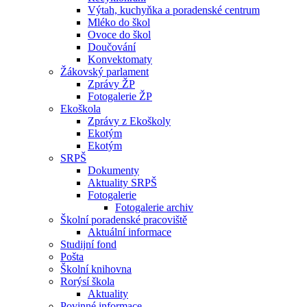
Výtah, kuchyňka a poradenské centrum
Mléko do škol
Ovoce do škol
Doučování
Konvektomaty
Žákovský parlament
Zprávy ŽP
Fotogalerie ŽP
Ekoškola
Zprávy z Ekoškoly
Ekotým
Ekotým
SRPŠ
Dokumenty
Aktuality SRPŠ
Fotogalerie
Fotogalerie archiv
Školní poradenské pracoviště
Aktuální informace
Studijní fond
Pošta
Školní knihovna
Rorýsí škola
Aktuality
Povinné informace