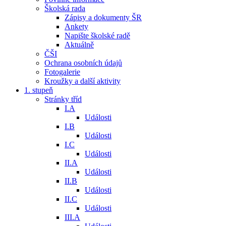
Školská rada
Zápisy a dokumenty ŠR
Ankety
Napište školské radě
Aktuálně
ČŠI
Ochrana osobních údajů
Fotogalerie
Kroužky a další aktivity
1. stupeň
Stránky tříd
I.A
Události
I.B
Události
I.C
Události
II.A
Události
II.B
Události
II.C
Události
III.A