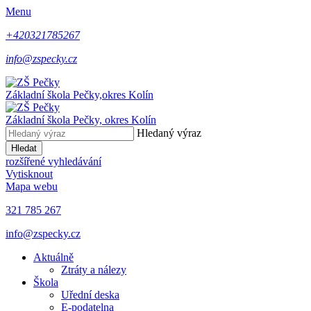
Menu
+420321785267
info@zspecky.cz
Základní škola Pečky,
okres Kolín
Základní škola Pečky,
okres Kolín
Hledaný výraz
Hledat
rozšířené vyhledávání
Vytisknout
Mapa webu
321 785 267
info@zspecky.cz
Aktuálně
Ztráty a nálezy
Škola
Uřední deska
E-podatelna