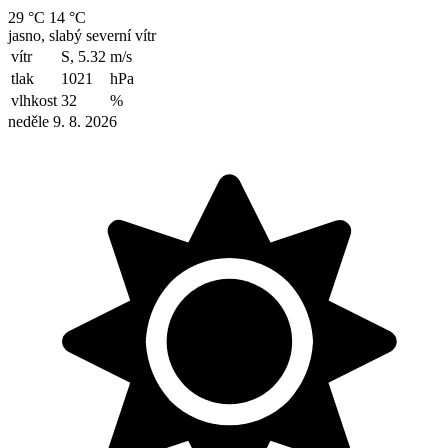
29 °C
14 °C
jasno, slabý severní vítr
vítr
S, 5.32
m/s
tlak
1021
hPa
vlhkost
32
%
neděle 9. 8. 2026