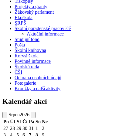
Tiskopisy
Projekty a granty
Žákovský parlament
Ekoškola
SRPŠ
Školní poradenské pracoviště
Aktuální informace
Studijní fond
Pošta
Školní knihovna
Rorýsí škola
Povinné informace
Školská rada
ČŠI
Ochrana osobních údajů
Fotogalerie
Kroužky a další aktivity
Kalendář akcí
Srpen
2026
Po
Út
St
Čt
Pá
So
Ne
27
28
29
30
31
1
2
3
4
5
6
7
8
9