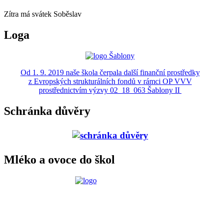
Zítra má svátek
Soběslav
Loga
Od 1. 9. 2019 naše škola čerpala další finanční prostředky
z Evropských strukturálních fondů v rámci OP VVV
prostřednictvím výzvy 02_18_063 Šablony II
Schránka důvěry
Mléko a ovoce do škol