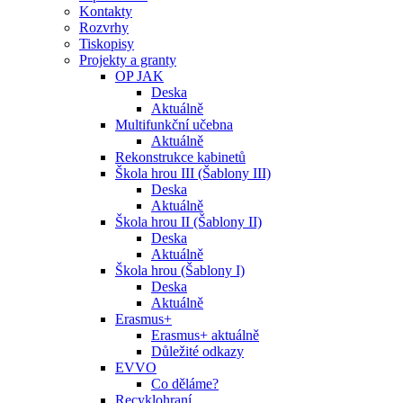
Kontakty
Rozvrhy
Tiskopisy
Projekty a granty
OP JAK
Deska
Aktuálně
Multifunkční učebna
Aktuálně
Rekonstrukce kabinetů
Škola hrou III (Šablony III)
Deska
Aktuálně
Škola hrou II (Šablony II)
Deska
Aktuálně
Škola hrou (Šablony I)
Deska
Aktuálně
Erasmus+
Erasmus+ aktuálně
Důležité odkazy
EVVO
Co děláme?
Recyklohraní