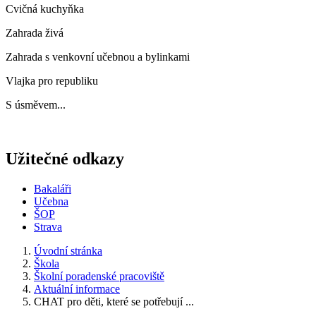
Cvičná kuchyňka
Zahrada živá
Zahrada s venkovní učebnou a bylinkami
Vlajka pro republiku
S úsměvem...
Užitečné odkazy
Bakaláři
Učebna
ŠOP
Strava
Úvodní stránka
Škola
Školní poradenské pracoviště
Aktuální informace
CHAT pro děti, které se potřebují ...