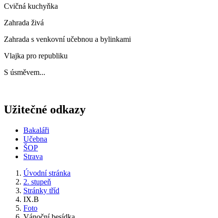
Cvičná kuchyňka
Zahrada živá
Zahrada s venkovní učebnou a bylinkami
Vlajka pro republiku
S úsměvem...
Užitečné odkazy
Bakaláři
Učebna
ŠOP
Strava
Úvodní stránka
2. stupeň
Stránky tříd
IX.B
Foto
Vánoční besídka