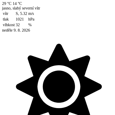
29 °C
14 °C
jasno, slabý severní vítr
vítr
S, 5.32
m/s
tlak
1021
hPa
vlhkost
32
%
neděle 9. 8. 2026