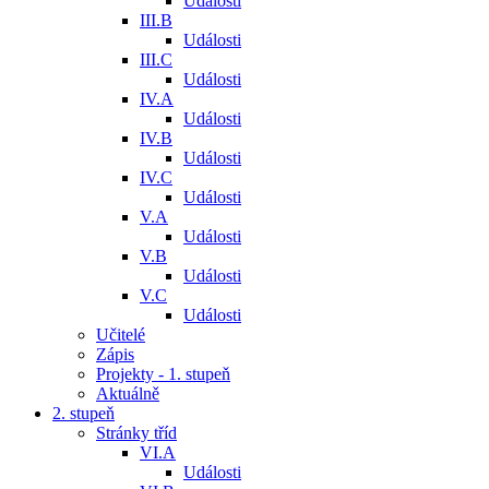
Události
III.B
Události
III.C
Události
IV.A
Události
IV.B
Události
IV.C
Události
V.A
Události
V.B
Události
V.C
Události
Učitelé
Zápis
Projekty - 1. stupeň
Aktuálně
2. stupeň
Stránky tříd
VI.A
Události