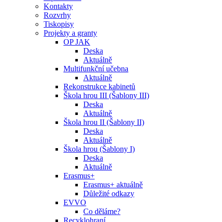
Kontakty
Rozvrhy
Tiskopisy
Projekty a granty
OP JAK
Deska
Aktuálně
Multifunkční učebna
Aktuálně
Rekonstrukce kabinetů
Škola hrou III (Šablony III)
Deska
Aktuálně
Škola hrou II (Šablony II)
Deska
Aktuálně
Škola hrou (Šablony I)
Deska
Aktuálně
Erasmus+
Erasmus+ aktuálně
Důležité odkazy
EVVO
Co děláme?
Recyklohraní