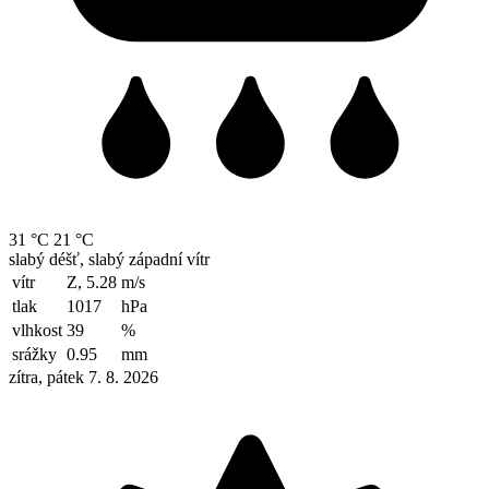
31 °C
21 °C
slabý déšť, slabý západní vítr
vítr
Z, 5.28
m/s
tlak
1017
hPa
vlhkost
39
%
srážky
0.95
mm
zítra, pátek 7. 8. 2026