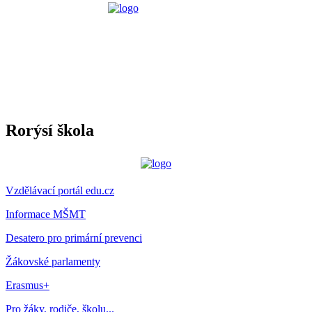
Rorýsí škola
Vzdělávací portál edu.cz
Informace MŠMT
Desatero pro primární prevenci
Žákovské parlamenty
Erasmus+
Pro žáky, rodiče, školu...