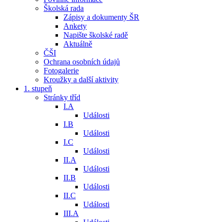
Školská rada
Zápisy a dokumenty ŠR
Ankety
Napište školské radě
Aktuálně
ČŠI
Ochrana osobních údajů
Fotogalerie
Kroužky a další aktivity
1. stupeň
Stránky tříd
I.A
Události
I.B
Události
I.C
Události
II.A
Události
II.B
Události
II.C
Události
III.A