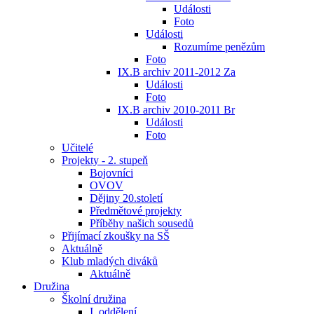
Události
Foto
Události
Rozumíme penězům
Foto
IX.B archiv 2011-2012 Za
Události
Foto
IX.B archiv 2010-2011 Br
Události
Foto
Učitelé
Projekty - 2. stupeň
Bojovníci
OVOV
Dějiny 20.století
Předmětové projekty
Příběhy našich sousedů
Přijímací zkoušky na SŠ
Aktuálně
Klub mladých diváků
Aktuálně
Družina
Školní družina
I. oddělení