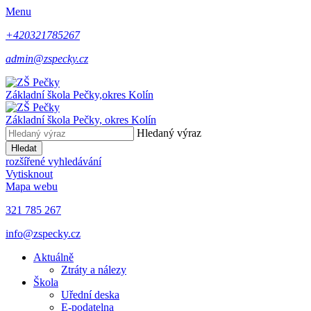
Menu
+420321785267
admin@zspecky.cz
Základní škola Pečky,
okres Kolín
Základní škola Pečky,
okres Kolín
Hledaný výraz
Hledat
rozšířené vyhledávání
Vytisknout
Mapa webu
321 785 267
info@zspecky.cz
Aktuálně
Ztráty a nálezy
Škola
Uřední deska
E-podatelna