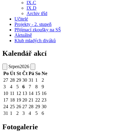
IX.C
IX.D
Archiv tříd
Učitelé
Projekty - 2. stupeň
Přijímací zkoušky na SŠ
Aktuálně
Klub mladých diváků
Kalendář akcí
Srpen
2026
Po
Út
St
Čt
Pá
So
Ne
27
28
29
30
31
1
2
3
4
5
6
7
8
9
10
11
12
13
14
15
16
17
18
19
20
21
22
23
24
25
26
27
28
29
30
31
1
2
3
4
5
6
Fotogalerie