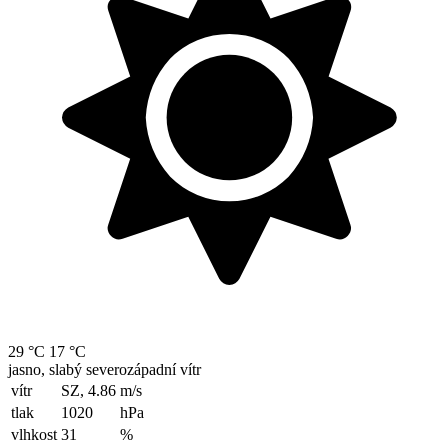
29 °C
17 °C
jasno, slabý severozápadní vítr
vítr
SZ, 4.86
m/s
tlak
1020
hPa
vlhkost
31
%