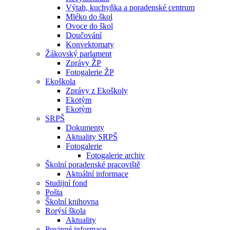
Výtah, kuchyňka a poradenské centrum
Mléko do škol
Ovoce do škol
Doučování
Konvektomaty
Žákovský parlament
Zprávy ŽP
Fotogalerie ŽP
Ekoškola
Zprávy z Ekoškoly
Ekotým
Ekotým
SRPŠ
Dokumenty
Aktuality SRPŠ
Fotogalerie
Fotogalerie archiv
Školní poradenské pracoviště
Aktuální informace
Studijní fond
Pošta
Školní knihovna
Rorýsí škola
Aktuality
Povinné informace