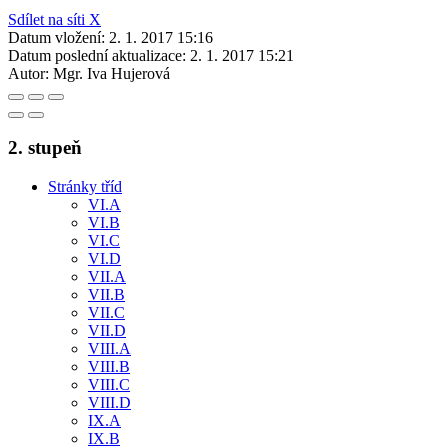
Sdílet na síti X
Datum vložení:
2. 1. 2017 15:16
Datum poslední aktualizace:
2. 1. 2017 15:21
Autor:
Mgr. Iva Hujerová
2. stupeň
Stránky tříd
VI.A
VI.B
VI.C
VI.D
VII.A
VII.B
VII.C
VII.D
VIII.A
VIII.B
VIII.C
VIII.D
IX.A
IX.B