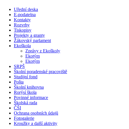
Uřední deska
E-podatelna
Kontakty
Rozvrhy
Tiskopisy
Projekty a granty
Žákovský parlament
Ekoškola
Zprávy z Ekoškoly
Ekotým
Ekotým
SRPŠ
Školní poradenské pracoviště
Studijní fond
Pošta
Školní knihovna
Rorýsí škola
Povinné informace
Školská rada
ČŠI
Ochrana osobních údajů
Fotogalerie
Kroužky a další aktivity