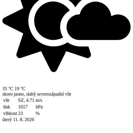
35 °C
19 °C
skoro jasno, slabý severozápadní vítr
vítr
SZ, 4.71
m/s
tlak
1017
hPa
vlhkost
23
%
úterý 11. 8. 2026