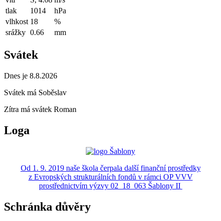
tlak
1014
hPa
vlhkost
18
%
srážky
0.66
mm
Svátek
Dnes je 8.8.2026
Svátek má
Soběslav
Zítra má svátek
Roman
Loga
Od 1. 9. 2019 naše škola čerpala další finanční prostředky
z Evropských strukturálních fondů v rámci OP VVV
prostřednictvím výzvy 02_18_063 Šablony II
Schránka důvěry