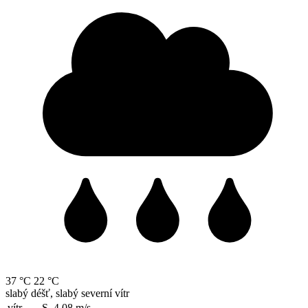
37 °C
22 °C
slabý déšť, slabý severní vítr
vítr
S, 4.08
m/s