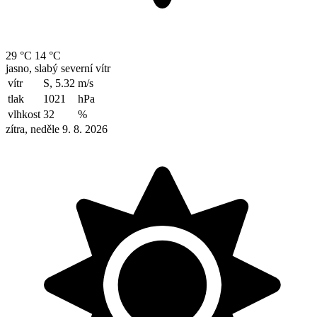
29 °C
14 °C
jasno, slabý severní vítr
vítr
S, 5.32
m/s
tlak
1021
hPa
vlhkost
32
%
zítra, neděle 9. 8. 2026