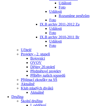
Události
Foto
Události
Rozumíme penězům
Foto
IX.B archiv 2011-2012 Za
Události
Foto
IX.B archiv 2010-2011 Br
Události
Foto
Učitelé
Projekty - 2. stupeň
Bojovníci
OVOV
Dějiny 20.století
Předmětové projekty
Příběhy našich sousedů
Přijímací zkoušky na SŠ
Aktuálně
Klub mladých diváků
Aktuálně
Družina
Školní družina
I. oddělení