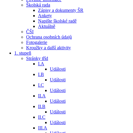
Školská rada
Zápisy a dokumenty ŠR
Ankety
Napište školské radě
Aktuálně
ČŠI
Ochrana osobních údajů
Fotogalerie
Kroužky a další aktivity
1. stupeň
Stránky tříd
I.A
Události
I.B
Události
I.C
Události
II.A
Události
II.B
Události
II.C
Události
III.A