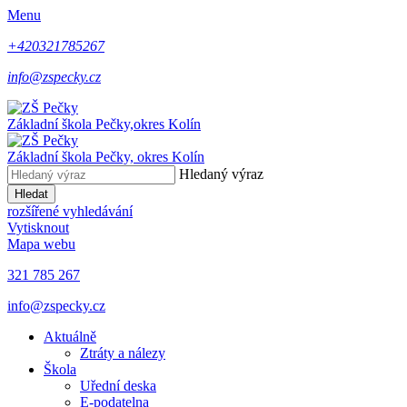
Menu
+420321785267
info@zspecky.cz
Základní škola Pečky,
okres Kolín
Základní škola Pečky,
okres Kolín
Hledaný výraz
Hledat
rozšířené vyhledávání
Vytisknout
Mapa webu
321 785 267
info@zspecky.cz
Aktuálně
Ztráty a nálezy
Škola
Uřední deska
E-podatelna