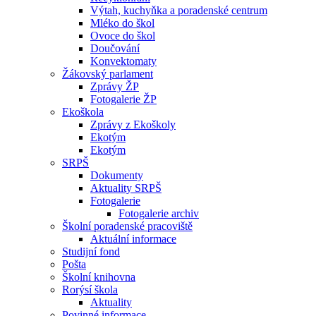
Výtah, kuchyňka a poradenské centrum
Mléko do škol
Ovoce do škol
Doučování
Konvektomaty
Žákovský parlament
Zprávy ŽP
Fotogalerie ŽP
Ekoškola
Zprávy z Ekoškoly
Ekotým
Ekotým
SRPŠ
Dokumenty
Aktuality SRPŠ
Fotogalerie
Fotogalerie archiv
Školní poradenské pracoviště
Aktuální informace
Studijní fond
Pošta
Školní knihovna
Rorýsí škola
Aktuality
Povinné informace