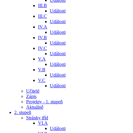
Události
III.B
Události
III.C
Události
IV.A
Události
IV.B
Události
IV.C
Události
V.A
Události
V.B
Události
V.C
Události
Učitelé
Zápis
Projekty - 1. stupeň
Aktuálně
2. stupeň
Stránky tříd
VI.A
Události