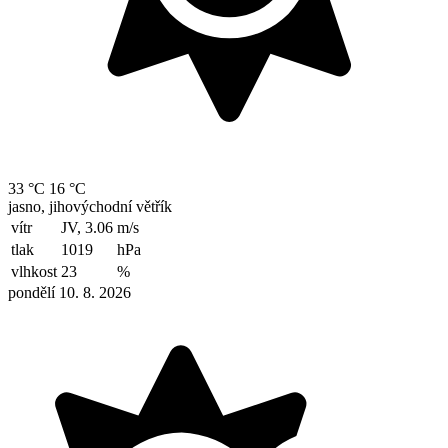
33 °C
16 °C
jasno, jihovýchodní větřík
vítr
JV, 3.06
m/s
tlak
1019
hPa
vlhkost
23
%
pondělí 10. 8. 2026