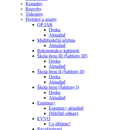
Kontakty
Rozvrhy
Tiskopisy
Projekty a granty
OP JAK
Deska
Aktuálně
Multifunkční učebna
Aktuálně
Rekonstrukce kabinetů
Škola hrou III (Šablony III)
Deska
Aktuálně
Škola hrou II (Šablony II)
Deska
Aktuálně
Škola hrou (Šablony I)
Deska
Aktuálně
Erasmus+
Erasmus+ aktuálně
Důležité odkazy
EVVO
Co děláme?
Recyklohraní