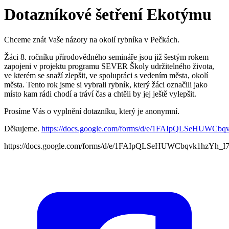
Dotazníkové šetření Ekotýmu
Chceme znát Vaše názory na okolí rybníka v Pečkách.
Žáci 8. ročníku přírodovědného semináře jsou již šestým rokem
zapojeni v projektu programu SEVER Školy udržitelného života,
ve kterém se snaží zlepšit, ve spolupráci s vedením města, okolí
města. Tento rok jsme si vybrali rybník, který žáci označili jako
místo kam rádi chodí a tráví čas a chtěli by jej ještě vylepšit.
Prosíme Vás o vyplnění dotazníku, který je anonymní.
Děkujeme.
https://docs.google.com/forms/d/e/1FAIpQLSeHUW
https://docs.google.com/forms/d/e/1FAIpQLSeHUWCbqvk1hzY