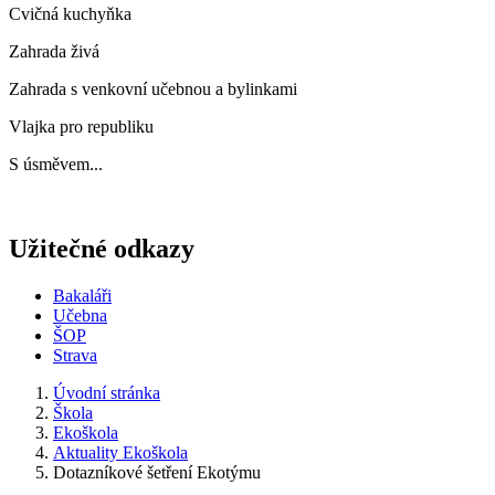
Cvičná kuchyňka
Zahrada živá
Zahrada s venkovní učebnou a bylinkami
Vlajka pro republiku
S úsměvem...
Užitečné odkazy
Bakaláři
Učebna
ŠOP
Strava
Úvodní stránka
Škola
Ekoškola
Aktuality Ekoškola
Dotazníkové šetření Ekotýmu