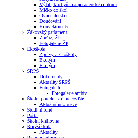
Výtah, kuchyňka a poradenské centrum
Mléko do škol
Ovoce do škol
Doučování
Konvektomaty
Žákovský parlament
Zprávy ŽP
Fotogalerie ŽP
Ekoškola
Zprávy z Ekoškoly
Ekotým
Ekotým
SRPŠ
Dokumenty
Aktuality SRPŠ
Fotogalerie
Fotogalerie archiv
Školní poradenské pracoviště
Aktuální informace
Studijní fond
Pošta
Školní knihovna
Rorýsí škola
Aktuality
Povinné informace