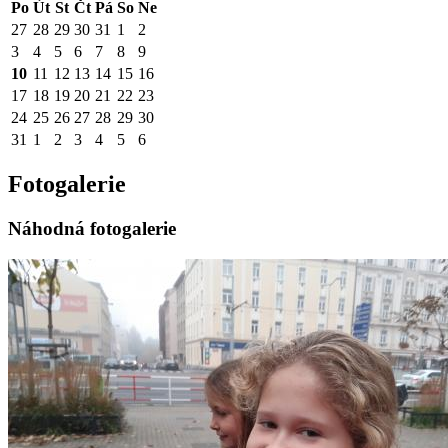
Po
Út
St
Čt
Pá
So
Ne
27
28
29
30
31
1
2
3
4
5
6
7
8
9
10
11
12
13
14
15
16
17
18
19
20
21
22
23
24
25
26
27
28
29
30
31
1
2
3
4
5
6
Fotogalerie
Náhodná fotogalerie