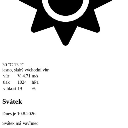
30 °C
13 °C
jasno, slabý východní vítr
vítr
V, 4.71
m/s
tlak
1024
hPa
vlhkost
19
%
Svátek
Dnes je 10.8.2026
Svátek má
Vavřinec