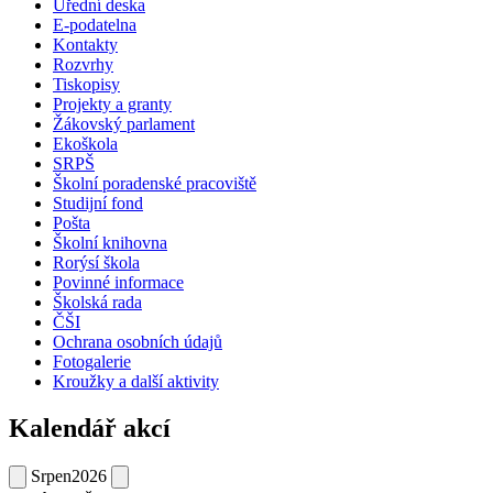
Uřední deska
E-podatelna
Kontakty
Rozvrhy
Tiskopisy
Projekty a granty
Žákovský parlament
Ekoškola
SRPŠ
Školní poradenské pracoviště
Studijní fond
Pošta
Školní knihovna
Rorýsí škola
Povinné informace
Školská rada
ČŠI
Ochrana osobních údajů
Fotogalerie
Kroužky a další aktivity
Kalendář akcí
Srpen
2026