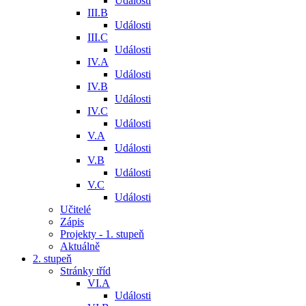
Události
III.B
Události
III.C
Události
IV.A
Události
IV.B
Události
IV.C
Události
V.A
Události
V.B
Události
V.C
Události
Učitelé
Zápis
Projekty - 1. stupeň
Aktuálně
2. stupeň
Stránky tříd
VI.A
Události