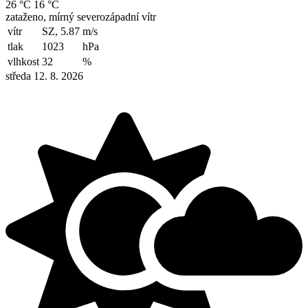
26 °C
16 °C
zataženo, mírný severozápadní vítr
vítr
SZ, 5.87
m/s
tlak
1023
hPa
vlhkost
32
%
středa 12. 8. 2026