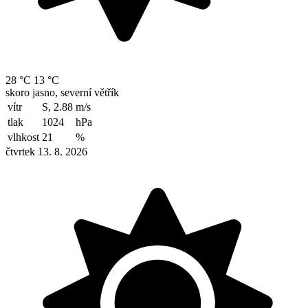
28 °C
13 °C
skoro jasno, severní větřík
vítr
S, 2.88
m/s
tlak
1024
hPa
vlhkost
21
%
čtvrtek 13. 8. 2026