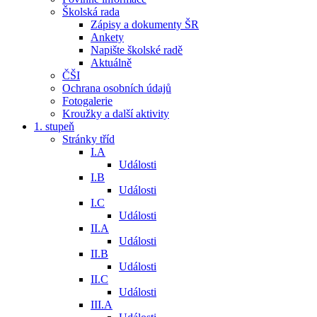
Školská rada
Zápisy a dokumenty ŠR
Ankety
Napište školské radě
Aktuálně
ČŠI
Ochrana osobních údajů
Fotogalerie
Kroužky a další aktivity
1. stupeň
Stránky tříd
I.A
Události
I.B
Události
I.C
Události
II.A
Události
II.B
Události
II.C
Události
III.A