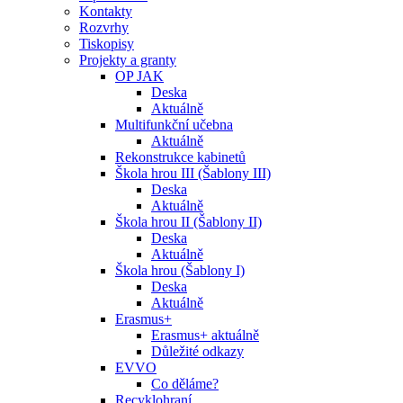
Kontakty
Rozvrhy
Tiskopisy
Projekty a granty
OP JAK
Deska
Aktuálně
Multifunkční učebna
Aktuálně
Rekonstrukce kabinetů
Škola hrou III (Šablony III)
Deska
Aktuálně
Škola hrou II (Šablony II)
Deska
Aktuálně
Škola hrou (Šablony I)
Deska
Aktuálně
Erasmus+
Erasmus+ aktuálně
Důležité odkazy
EVVO
Co děláme?
Recyklohraní