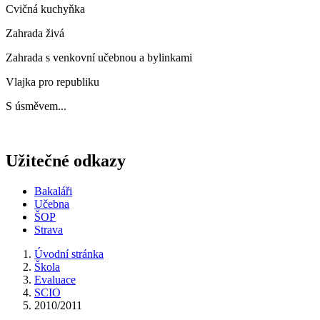
Cvičná kuchyňka
Zahrada živá
Zahrada s venkovní učebnou a bylinkami
Vlajka pro republiku
S úsměvem...
Užitečné odkazy
Bakaláři
Učebna
ŠOP
Strava
Úvodní stránka
Škola
Evaluace
SCIO
2010/2011