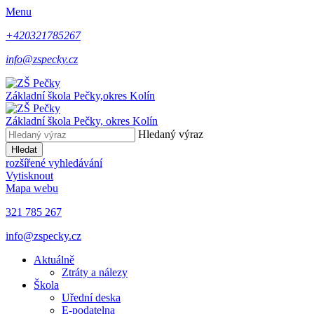
Menu
+420321785267
info@zspecky.cz
Základní škola Pečky,
okres Kolín
Základní škola Pečky,
okres Kolín
Hledaný výraz
Hledat
rozšířené vyhledávání
Vytisknout
Mapa webu
321 785 267
info@zspecky.cz
Aktuálně
Ztráty a nálezy
Škola
Uřední deska
E-podatelna