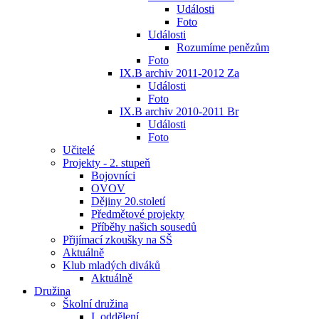
Události
Foto
Události
Rozumíme penězům
Foto
IX.B archiv 2011-2012 Za
Události
Foto
IX.B archiv 2010-2011 Br
Události
Foto
Učitelé
Projekty - 2. stupeň
Bojovníci
OVOV
Dějiny 20.století
Předmětové projekty
Příběhy našich sousedů
Přijímací zkoušky na SŠ
Aktuálně
Klub mladých diváků
Aktuálně
Družina
Školní družina
I. oddělení