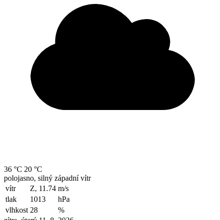
36 °C
20 °C
polojasno, silný západní vítr
vítr
Z, 11.74
m/s
tlak
1013
hPa
vlhkost
28
%